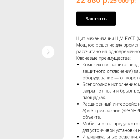
25 000
р.
Заказать
Щит механизации ЩМ-РУСП (м
Мощное решение для временн
рассчитано на одновременно
Ключевые преимущества:
Комплексная защита: вводн
защитного отключения) за
оборудование — от коротк
Всепогодное исполнение: 
закрыт от пыли и брызг в
площадках.
Расширенный интерфейс: н
А) и 3 трёхфазные (3P+N+P
объекте.
Мобильность: предусмотре
для устойчивой установки 
Индивидуальные решения: 