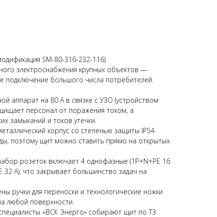
одификация SM-80-316-232-116)
ого электроснабжения крупных объектов —
е подключение большого числа потребителей.
ой аппарат на 80 А в связке с УЗО (устройством
щищает персонал от поражения током, а
их замыканий и токов утечки.
металлический корпус со степенью защиты IP54
оды, поэтому щит можно ставить прямо на открытых
абор розеток включает 4 однофазные (1P+N+PE 16
E 32 А), что закрывает большинство задач на
ны ручки для переноски и технологические ножки
на любой поверхности.
специалисты «ВСК Энерго» собирают щит по ТЗ