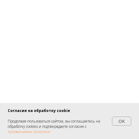
ВСК Энерго: Сборка электрощитового
оборудования для миниотеля
Сборка электрощитового оборудования в Москве для миниотеля.
Согласие на обработку cookie
ВСК Энерго: производство, профессиональная сборка и
своевременная поставка качественного электрощитового
OK
Продолжая пользоваться сайтом, вы соглашаетесь на
оборудования.
обработку cookies и подтверждаете согласие с
положениями политики